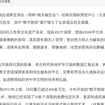
驻足观看。
技融合成果交易会（简称“南京融交会”）在南京国际博览中心（元
点纷呈，其中“数字敦煌”展厅吸引了众多观众驻足观看。
织列入世界文化遗产名录，现有492个洞窟，壁画45000平方米
，随着佛教的衰弱，莫高窟长期无人管理，受自然力和人为破坏的
累累，崖体风化坍塌、裂隙渗水、塑像倾倒，珍贵的壁画存在酥碱
有关敦煌石窟的影像、考古研究和保护等方面的数据汇集起来，
数字资源保障体系和综合服务的平台，完整有序且永久地保存这
，促进辉煌灿烂的中华文明的传承和弘扬。
2011年上线，访问量已超过400多万次。今年开发的“数字敦煌”
技术，敦煌已经实现了30多个洞窟的免费信息共享、复原和虚拟
和相应衍生品，以更加贴近生活的形式推介敦煌艺术。（赵雅惠