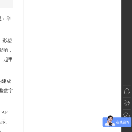
通）举
，彩塑
影响，
、起甲
构建成
些数字
AP
展示。
）