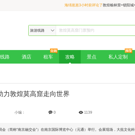
海绵崽崽3小时前评论了
敦煌榆林窟+锁阳城
+无界+西晋墓纯玩一日游
匿名50分钟前评论了
《又见敦煌》演出 晚场
车接送 赠伴手礼
海绵崽崽2小时前评论了
丝路遗产城+西千佛
旅游线路
门关+汉长城+雅丹地质公园纯玩落日一日游
线路
酒店
租车
攻略
景点
私人定制
助力敦煌莫高窟走向世界
小编：
0
1139
易会（简称“南京融交会”）在南京国际博览中心（元通）举行。会展现场，大批文化科