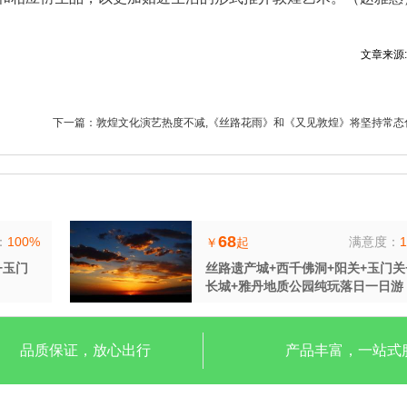
文章来源
下一篇：
敦煌文化演艺热度不减,《丝路花雨》和《又见敦煌》将坚持常态
68
：
100%
满意度：
￥
起
+玉门
丝路遗产城+西千佛洞+阳关+玉门关
长城+雅丹地质公园纯玩落日一日游
品质保证，放心出行
产品丰富，一站式