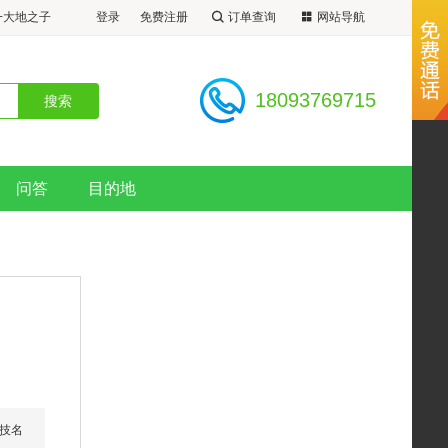
+大地之子
登录
免费注册
订单查询
网站导航
可观星空 专
洞+阳关+玉
18093769715
问答
目的地
技名