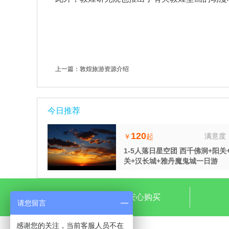
上一篇：
敦煌旅游资源介绍
今日推荐
120
满意度
￥
起
1-5人落日星空团 西千佛洞+阳关
关+汉长城+雅丹魔鬼城一日游
价格公正，安心购买
请您留言
感谢您的关注，当前客服人员不在