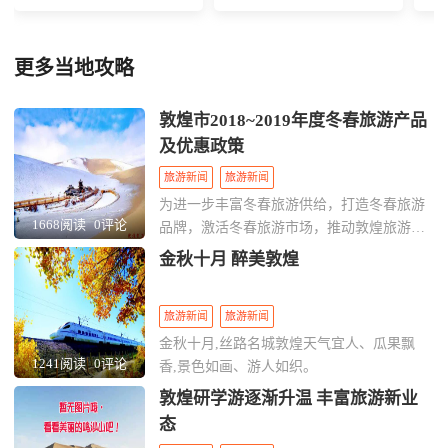
+雅丹魔鬼城一日游
地质公园纯玩落日一日游
游
更多当地攻略
敦煌市2018~2019年度冬春旅游产品
及优惠政策
旅游新闻
旅游新闻
为进一步丰富冬春旅游供给，打造冬春旅游
1668阅读
0评论
品牌，激活冬春旅游市场，推动敦煌旅游业
高质量发展，助力敦煌国际文化旅游名城建
金秋十月 醉美敦煌
设，现推出敦煌市2018-2019年冬春季期间
(2018年11月1日-2019年4月30日)主打旅游产
旅游新闻
旅游新闻
品、优惠政策和奖励补贴政策。具体为：“两
免、六惠、四奖补”。
金秋十月,丝路名城敦煌天气宜人、瓜果飘
1241阅读
0评论
香,景色如画、游人如织。
敦煌研学游逐渐升温 丰富旅游新业
态