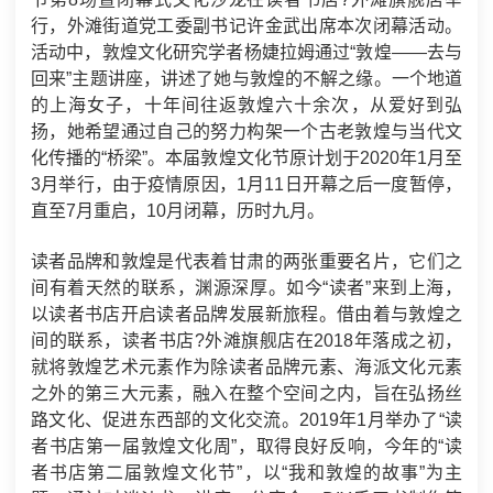
行，外滩街道党工委副书记许金武出席本次闭幕活动。
活动中，敦煌文化研究学者杨婕拉姆通过“敦煌——去与
回来”主题讲座，讲述了她与敦煌的不解之缘。一个地道
的上海女子，十年间往返敦煌六十余次，从爱好到弘
扬，她希望通过自己的努力构架一个古老敦煌与当代文
化传播的“桥梁”。本届敦煌文化节原计划于2020年1月至
3月举行，由于疫情原因，1月11日开幕之后一度暂停，
直至7月重启，10月闭幕，历时九月。
读者品牌和敦煌是代表着甘肃的两张重要名片，它们之
间有着天然的联系，渊源深厚。如今“读者”来到上海，
以读者书店开启读者品牌发展新旅程。借由着与敦煌之
间的联系，读者书店?外滩旗舰店在2018年落成之初，
就将敦煌艺术元素作为除读者品牌元素、海派文化元素
之外的第三大元素，融入在整个空间之内，旨在弘扬丝
路文化、促进东西部的文化交流。2019年1月举办了“读
者书店第一届敦煌文化周”，取得良好反响，今年的“读
者书店第二届敦煌文化节”，以“我和敦煌的故事”为主