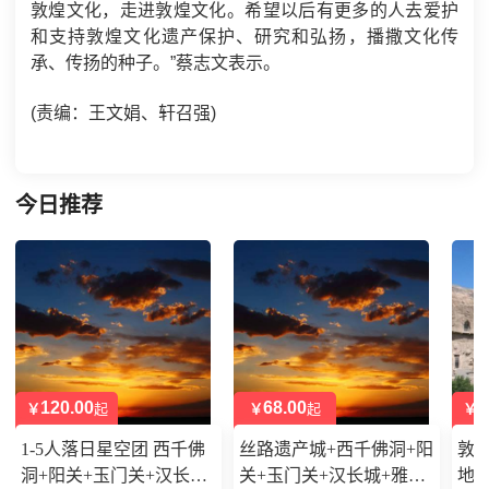
敦煌文化，走进敦煌文化。希望以后有更多的人去爱护
和支持敦煌文化遗产保护、研究和弘扬，播撒文化传
承、传扬的种子。”蔡志文表示。
(责编：王文娟、轩召强)
今日推荐
120.00
68.00
2
￥
起
￥
起
￥
1-5人落日星空团 西千佛
丝路遗产城+西千佛洞+阳
敦
洞+阳关+玉门关+汉长城
关+玉门关+汉长城+雅丹
地