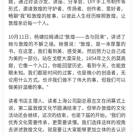
题，通过对谈沙龙、讲座、分享会、DIY手工书制作等
形式，邀请敦煌的守护者、传扬者、创作者、爱好者，
畅聊“我”和敦煌的故事，以彼此人生经历映照敦煌，让
敦煌亲近每一个人。
10月11日，杨婕拉姆通过“敦煌——去与回来”，讲述了
她与敦煌的不解之缘。她曾说：“敦煌，是一本厚重的
书，在这里，我们看到美、感受美，然后努力让自己成
为美的一部分。站在戈壁大漠深处，1654年之久的莫高
窟，它像一个入口，你能回望历史、看到今天，也能放
眼未知。我们都是时间的过客，也是微小的创造者，无
论用什么方式。也许我们做不了伟大的事，但我们可以
做美好温暖的事。”
读者书店主理人、读者上海公司副总蔡志文在闭幕式上
说，第二届敦煌文化节圆满结束了，但举办敦煌的文化
活动还会继续，这次的结束，也是下届的开始。“我们的
优秀文化需要传承，更需要读懂。我们选择这样的视角
去讲述敦煌文化，就是要让大家能够更加立体的去认识